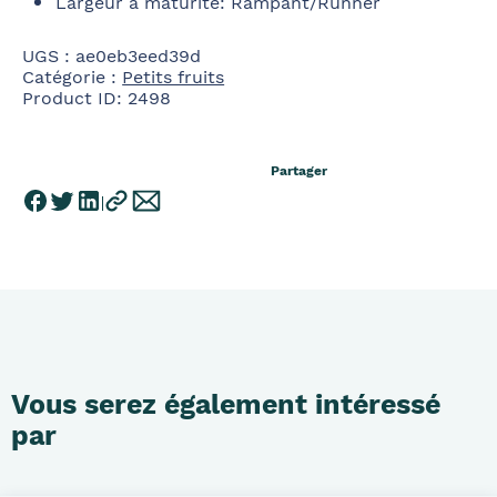
Largeur à maturité
:
Rampant/Runner
UGS :
ae0eb3eed39d
Catégorie :
Petits fruits
Product ID:
2498
Partager
Vous serez également intéressé
par