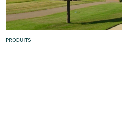
PRODUITS
Tilia Cordata
Greenspire/Tille
ul à petite
feuilles
Greenspire