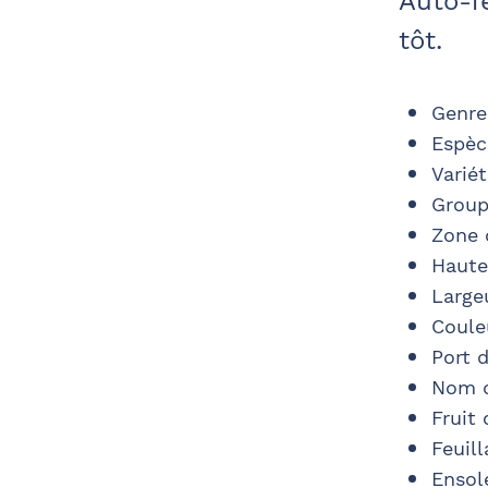
Auto-fe
tôt.
Genre
Espèc
Varié
Group
Zone 
Haute
Large
Couleu
Port d
Nom d
Fruit 
Feuill
Ensol