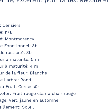
rtile, Excellent pour tartes. Récolte en
:
Cerisiers
e
:
n/a
té
:
Montmorency
e Fonctionnel: 3b
de rusticité
:
3b
ur à maturité
: 5
m
ur à maturité
: 4
m
r de la fleur
:
Blanche
e l'arbre
:
Rond
u Fruit
:
Cerise sûr
color
:
Fruit rouge clair à chair rouge
age
:
Vert, jaune en automne
eillement: Soleil