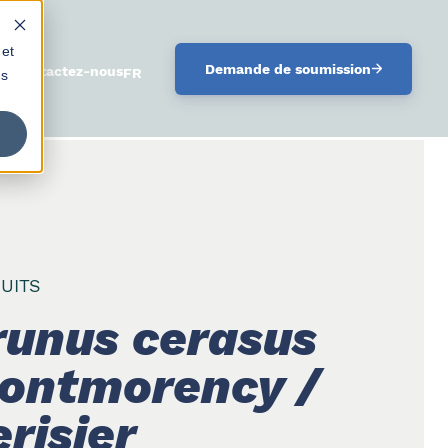
 et
Demande de soumission
oi
Contactez-nous
FRANÇAIS
us
UITS
runus cerasus
ontmorency /
risier