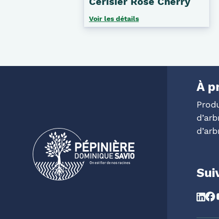
Cerisier Rose Cherry
Voir les détails
À p
Prod
d’arb
d’arb
Sui