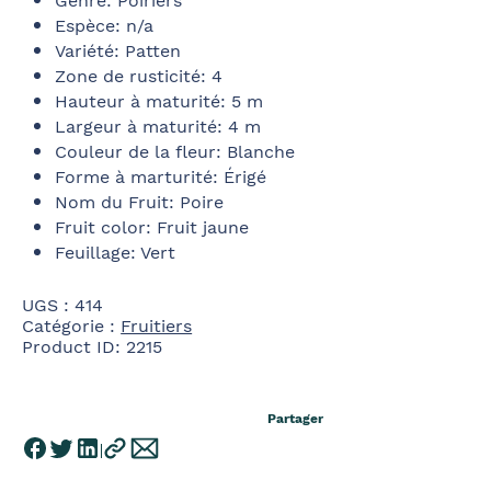
Genre
:
Poiriers
Espèce
:
n/a
Variété
:
Patten
Zone de rusticité
:
4
Hauteur à maturité
:
5 m
Largeur à maturité
:
4 m
Couleur de la fleur
:
Blanche
Forme à marturité
:
Érigé
Nom du Fruit
:
Poire
Fruit color
:
Fruit jaune
Feuillage
:
Vert
UGS :
414
Catégorie :
Fruitiers
Product ID:
2215
Partager