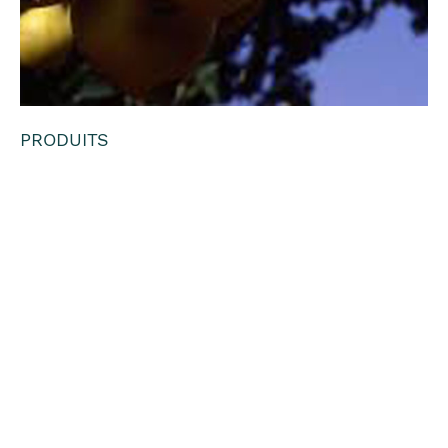
PRODUITS
Pyrus
ussuriensis
'Early Golden' /
Poirier rustique
Early Golden