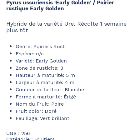
Pyrus ussuriensis ‘Early Golden’ / Poirier
rustique Early Golden
Hybride de la variété Ure. Récolte 1 semaine
plus tôt
Genre
:
Poiriers Rust
Espèce
:
n/a
Variété
:
Early Golden
Zone de rusticité
:
3
Hauteur à maturité
:
5 m
Largeur à maturité
:
4 m
Couleur de la fleur
:
Blanche
Forme à marturité
:
Érigé
Nom du Fruit
:
Poire
Fruit color
:
Doré
Feuillage
:
Vert brillant
UGS :
256
Catégorie :
Fruitiers