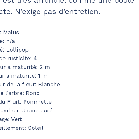
e est très arrondie, comme une boule
te. N’exige pas d’entretien.
:
Malus
e
:
n/a
té
:
Lollipop
de rusticité
:
4
ur à maturité
:
2 m
ur à maturité
:
1 m
r de la fleur
:
Blanche
e l'arbre:
Rond
u Fruit
:
Pommette
 couleur
:
Jaune doré
age
:
Vert
eillement: Soleil