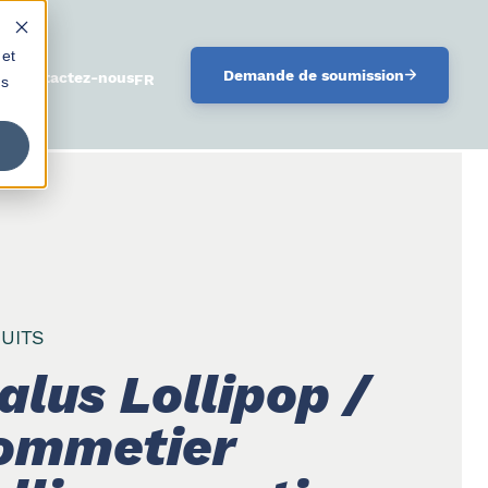
 et
Demande de soumission
oi
Contactez-nous
FRANÇAIS
us
UITS
alus Lollipop /
ommetier