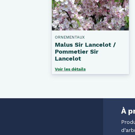
ORNEMENTAUX
Malus Sir Lancelot /
Pommetier Sir
Lancelot
Voir les détails
À p
Prod
d’arb