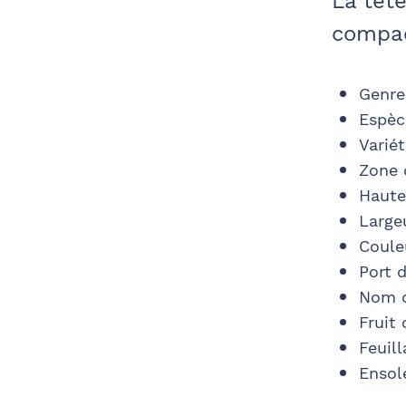
La têt
compac
Genre
Espèc
Varié
Zone 
Haute
Large
Couleu
Port d
Nom d
Fruit
Feuill
Ensol