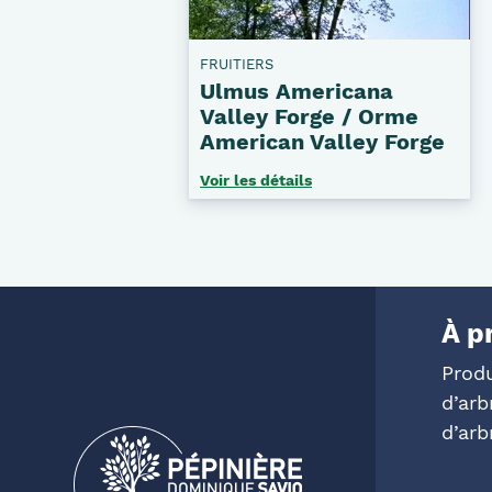
FRUITIERS
Ulmus Americana
Valley Forge / Orme
American Valley Forge
Voir les détails
À p
Prod
d’arb
d’arb