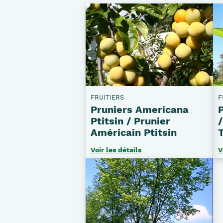
FRUITIERS
F
Pruniers Americana
Ptitsin / Prunier
Américain Ptitsin
Voir les détails
V