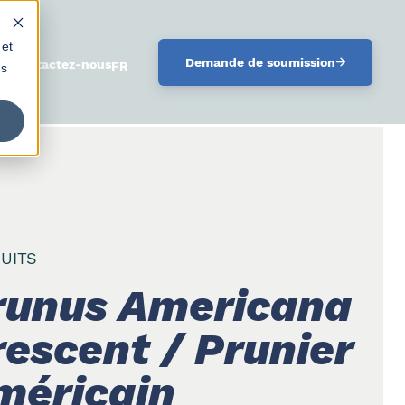
 et
Demande de soumission
oi
Contactez-nous
FRANÇAIS
us
UITS
runus Americana
rescent / Prunier
méricain