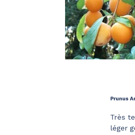
Prunus Am
Très t
léger g