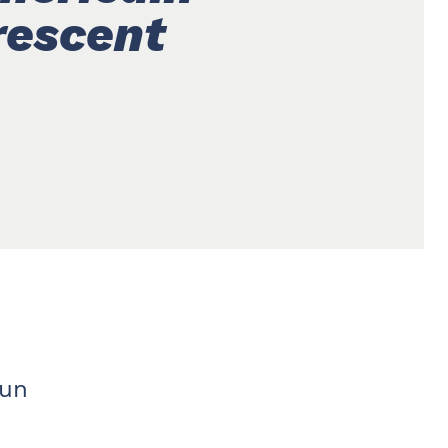
rescent
 un