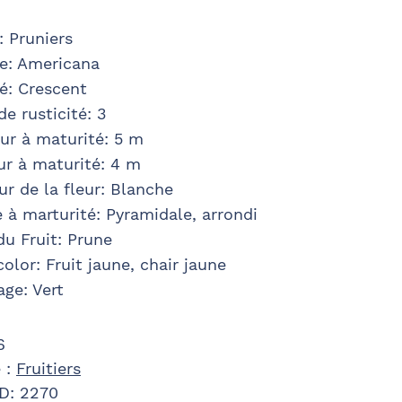
:
Pruniers
e
:
Americana
té
:
Crescent
de rusticité
:
3
ur à maturité
:
5 m
ur à maturité
:
4 m
r de la fleur
:
Blanche
 à marturité
:
Pyramidale, arrondi
u Fruit
:
Prune
color
:
Fruit jaune, chair jaune
age
:
Vert
6
 :
Fruitiers
ID:
2270