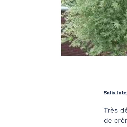
Salix Int
Très dé
de crè