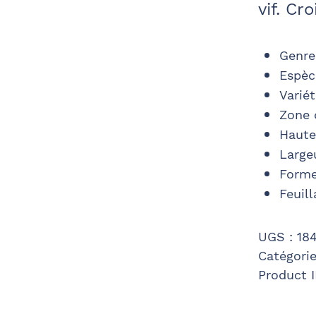
vif. Cr
Genre
Espèc
Varié
Zone 
Haute
Large
Forme
Feuill
UGS :
18
Catégorie
Product 