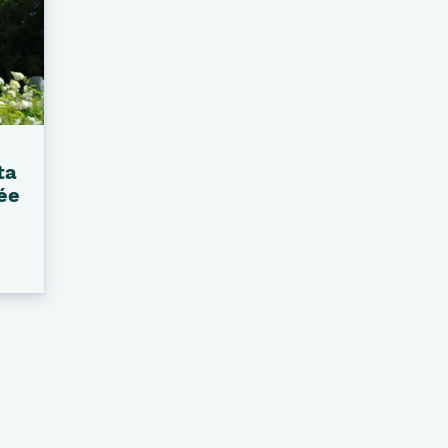
ta
ée