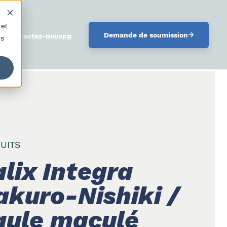
 et
Demande de soumission
oi
Contactez-nous
FRANÇAIS
us
UITS
lix Integra
akuro-Nishiki /
aule maculé