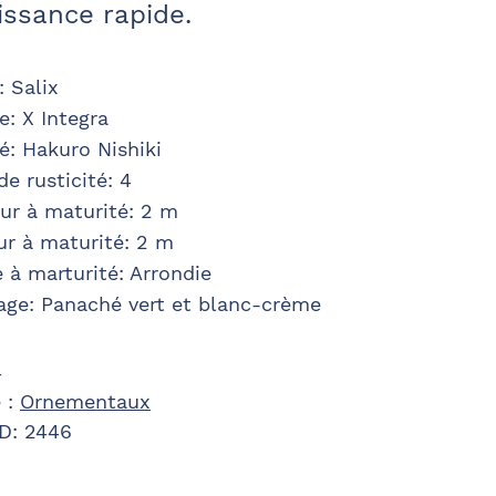
oissance rapide.
:
Salix
e
:
X Integra
té
:
Hakuro Nishiki
de rusticité
:
4
ur à maturité
:
2 m
ur à maturité
:
2 m
 à marturité
:
Arrondie
age
:
Panaché vert et blanc-crème
4
 :
Ornementaux
ID:
2446