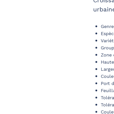
Croiss
urbain
Genre
Espèc
Varié
Group
Zone 
Haute
Large
Couleu
Port d
Feuill
Toléra
Tolér
Coule