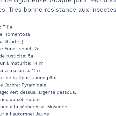
ance vigoureuse. Adapté pour les condi
es. Très bonne résistance aux insectes
:
Tilia
e
:
Tomentosa
té
:
Sterling
e Fonctionnel: 2a
de rusticité
:
5a
ur à maturité
:
14 m
ur à maturité
:
11 m
r de la fleur
:
Jaune pâle
e l'arbre
:
Pyramidale
age
:
Vert dessus, argenté dessous.
nce au sel: Faible
ance à la sécheresse: Moyenne
ur à l'automne: Jaune