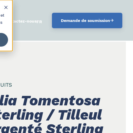
 et
Demande de soumission
oi
Contactez-nous
FRANÇAIS
us
UITS
ilia Tomentosa
erling / Tilleul
rgenté Sterling