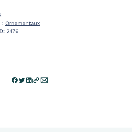
2
 :
Ornementaux
ID:
2476